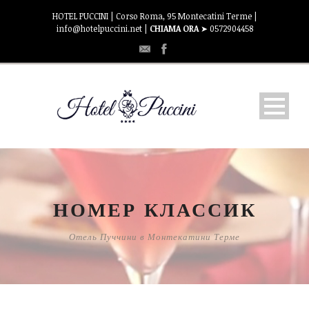
HOTEL PUCCINI | Corso Roma, 95 Montecatini Terme |
info@hotelpuccini.net |
CHIAMA ORA
➤ 0572904458
ГОСТЕПРИИМСТВО
НОМЕРА
НОМЕР КЛАССИК
ТАРИФЫ
Отель Пуччини в Монтекатини Терме
ГДЕ
КОНТАКТЫ