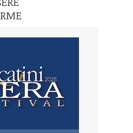
SERE
ERME