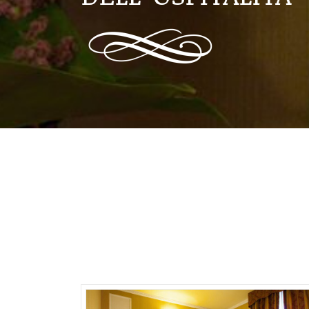
PR
PER