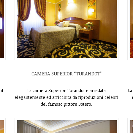
CAMERA SUPERIOR “TURANDOT”
MIGLIOR PREZZO GARANTITO
ul
La camera Superior Turandot è arredata
La
SCOPRI DI PIU’
o
elegantemente ed arricchita da riproduzioni celebri
del famoso pittore Botero.