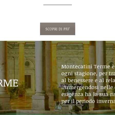
SCOPRI DI PIU'
Montecatini Terme è 
ogni stagione, per t
ERME
al benessere e al rel
immergendosi nelle 
esigenza ha la sua ri
per il periodo inverna