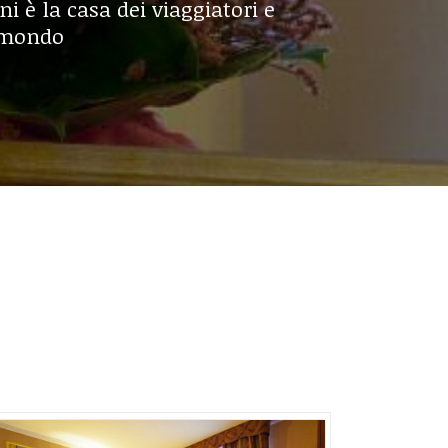
ini è la casa dei viaggiatori e
l mondo
NTE
ULLA