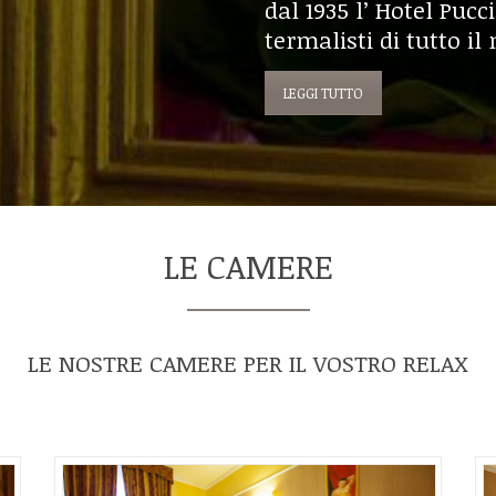
dal 1935 l’ Hotel Pucc
termalisti di tutto i
LEGGI TUTTO
ENOTA DIRETTAME
LE CAMERE
CON NOI
LE NOSTRE CAMERE PER IL VOSTRO RELAX
 TE IL 5% DI SCONTO S
TARIFFA WEB