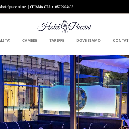
hotelpuccini.net |
CHIAMA ORA
➤ 0572904458
LITA’
CAMERE
TARIFFE
DOVE SIAMO
CONTAT