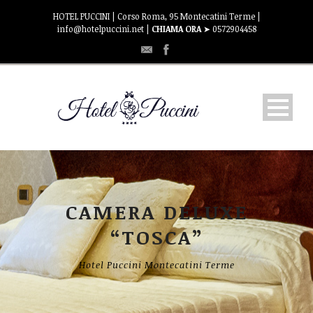
HOTEL PUCCINI | Corso Roma, 95 Montecatini Terme |
info@hotelpuccini.net |
CHIAMA ORA
➤ 0572904458
Puccini’s Bar La Terrazza
OSPITALITA’
CAMERA DELUXE
“TOSCA”
CAMERE
Hotel Puccini Montecatini Terme
TARIFFE
DOVE SIAMO