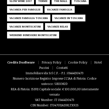
SLOW WINE 2017
TERME
THE MALL
TOSCANA
VACANZA PER FAMIGLIE
VACANZE FAMIGLIA
VACANZE FAMIGLIA TOSCANA
VACANZE IN TOSCANA
VACANZE MONTECATINI
VACANZE RELAX
WEEKEND BENESSERE MONTECATINI
Credits Dsoftware
|
Privacy Policy
|
Cookie Policy
|
Hotel
Puccini
|
Contatti
Immobiliare ida Srl C.F. - P.I. :01464130473
Numero Iscrizione Registro Imprese CCIAA di Pistoia: Codice
univoco: 5RUO82D
REA di Pistoia: 151911 Capitale sociale: € 100.000,00 interamente
versato
VAT Number: IT 01464130473
CIN Number: IT047011A13RLTX92S