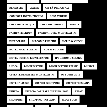
BENESSERE
CIALDE
CITTÀ DEL NATALE
COMFORT HOTEL PUCCINI
COSA VEDERE
CURA DELLE ACQUE
CURA IDROPINICA
EVENTI
FAMILY FRIENDLY
FAMILY HOTEL MONTECATINI
FUNICOLARE
GIACOMO PUCCINI
HOLIDAY CHECK
HOTEL MONTECATINI
HOTEL PUCCINI
HOTEL PUCCINI MONTECATINI
IPPODROMO SESANA
LUCCA
MONTECATINI
MONTECATINI TERME
MUSICA
OFFERTE BENESSERE MONTECATINI
OTTOBRE 2016
OUTLET LUSSO
OUTLET SHOPPING
OUTLET TOSCANA
PINETA
PISTOIA CAPITALE CULTURA 2017
RELAX
SHOPPING
SHOPPING TOSCANA
SLOW FOOD