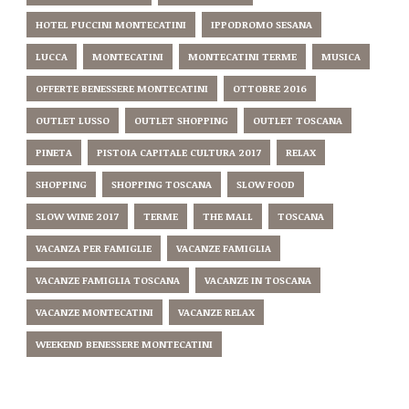
HOTEL PUCCINI MONTECATINI
IPPODROMO SESANA
LUCCA
MONTECATINI
MONTECATINI TERME
MUSICA
OFFERTE BENESSERE MONTECATINI
OTTOBRE 2016
OUTLET LUSSO
OUTLET SHOPPING
OUTLET TOSCANA
PINETA
PISTOIA CAPITALE CULTURA 2017
RELAX
SHOPPING
SHOPPING TOSCANA
SLOW FOOD
SLOW WINE 2017
TERME
THE MALL
TOSCANA
VACANZA PER FAMIGLIE
VACANZE FAMIGLIA
VACANZE FAMIGLIA TOSCANA
VACANZE IN TOSCANA
VACANZE MONTECATINI
VACANZE RELAX
WEEKEND BENESSERE MONTECATINI