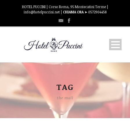
HOTEL PUCCINI | Corso Roma, 95 Montecatini Terme |
info@hotelpuccini.net |
CHIAMA ORA
➤ 0572904458
Puccini’s Bar La Terrazza
OSPITALITA’
TAG
the mall
CAMERE
TARIFFE
DOVE SIAMO