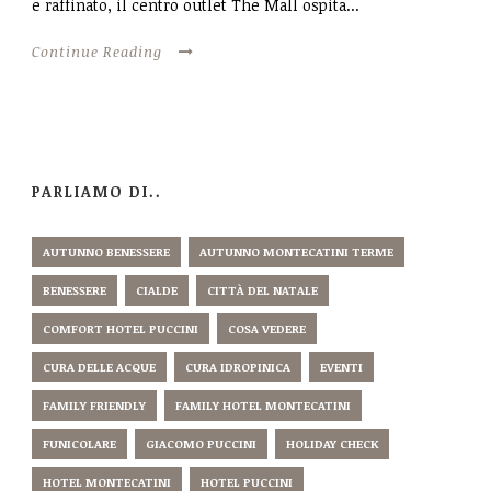
e raffinato, il centro outlet The Mall ospita...
Continue Reading
PARLIAMO DI..
AUTUNNO BENESSERE
AUTUNNO MONTECATINI TERME
BENESSERE
CIALDE
CITTÀ DEL NATALE
COMFORT HOTEL PUCCINI
COSA VEDERE
CURA DELLE ACQUE
CURA IDROPINICA
EVENTI
FAMILY FRIENDLY
FAMILY HOTEL MONTECATINI
FUNICOLARE
GIACOMO PUCCINI
HOLIDAY CHECK
HOTEL MONTECATINI
HOTEL PUCCINI