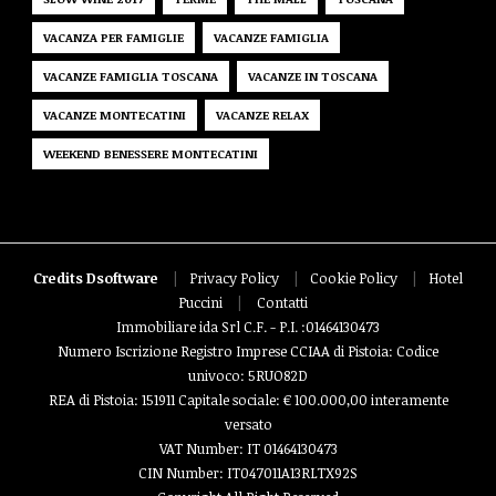
VACANZA PER FAMIGLIE
VACANZE FAMIGLIA
VACANZE FAMIGLIA TOSCANA
VACANZE IN TOSCANA
VACANZE MONTECATINI
VACANZE RELAX
WEEKEND BENESSERE MONTECATINI
Credits Dsoftware
|
Privacy Policy
|
Cookie Policy
|
Hotel
Puccini
|
Contatti
Immobiliare ida Srl C.F. - P.I. :01464130473
Numero Iscrizione Registro Imprese CCIAA di Pistoia: Codice
univoco: 5RUO82D
REA di Pistoia: 151911 Capitale sociale: € 100.000,00 interamente
versato
VAT Number: IT 01464130473
CIN Number: IT047011A13RLTX92S