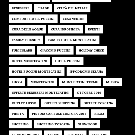
BENESSERE
CIALDE
CITTÀ DEL NATALE
COMFORT HOTEL PUCCINI
COSA VEDERE
CURA DELLE ACQUE
CURA IDROPINICA
EVENTI
FAMILY FRIENDLY
FAMILY HOTEL MONTECATINI
FUNICOLARE
GIACOMO PUCCINI
HOLIDAY CHECK
HOTEL MONTECATINI
HOTEL PUCCINI
HOTEL PUCCINI MONTECATINI
IPPODROMO SESANA
LUCCA
MONTECATINI
MONTECATINI TERME
MUSICA
OFFERTE BENESSERE MONTECATINI
OTTOBRE 2016
OUTLET LUSSO
OUTLET SHOPPING
OUTLET TOSCANA
PINETA
PISTOIA CAPITALE CULTURA 2017
RELAX
SHOPPING
SHOPPING TOSCANA
SLOW FOOD
SLOW WINE 2017
TERME
THE MALL
TOSCANA