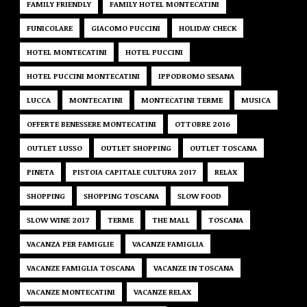
FAMILY FRIENDLY
FAMILY HOTEL MONTECATINI
FUNICOLARE
GIACOMO PUCCINI
HOLIDAY CHECK
HOTEL MONTECATINI
HOTEL PUCCINI
HOTEL PUCCINI MONTECATINI
IPPODROMO SESANA
LUCCA
MONTECATINI
MONTECATINI TERME
MUSICA
OFFERTE BENESSERE MONTECATINI
OTTOBRE 2016
OUTLET LUSSO
OUTLET SHOPPING
OUTLET TOSCANA
PINETA
PISTOIA CAPITALE CULTURA 2017
RELAX
SHOPPING
SHOPPING TOSCANA
SLOW FOOD
SLOW WINE 2017
TERME
THE MALL
TOSCANA
VACANZA PER FAMIGLIE
VACANZE FAMIGLIA
VACANZE FAMIGLIA TOSCANA
VACANZE IN TOSCANA
VACANZE MONTECATINI
VACANZE RELAX