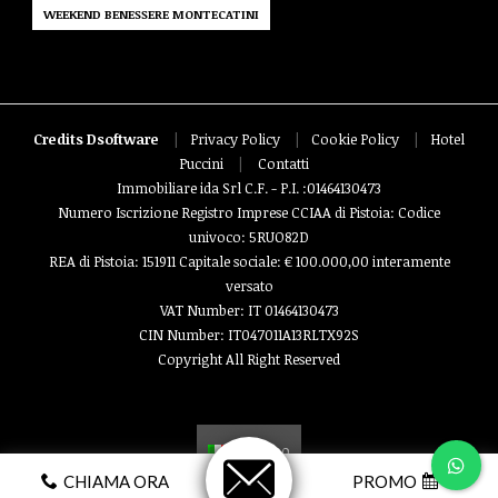
WEEKEND BENESSERE MONTECATINI
Credits Dsoftware
|
Privacy Policy
|
Cookie Policy
|
Hotel
Puccini
|
Contatti
Immobiliare ida Srl C.F. - P.I. :01464130473
Numero Iscrizione Registro Imprese CCIAA di Pistoia: Codice
univoco: 5RUO82D
REA di Pistoia: 151911 Capitale sociale: € 100.000,00 interamente
versato
VAT Number: IT 01464130473
CIN Number: IT047011A13RLTX92S
Copyright All Right Reserved
Italiano
CHIAMA ORA
PROMO