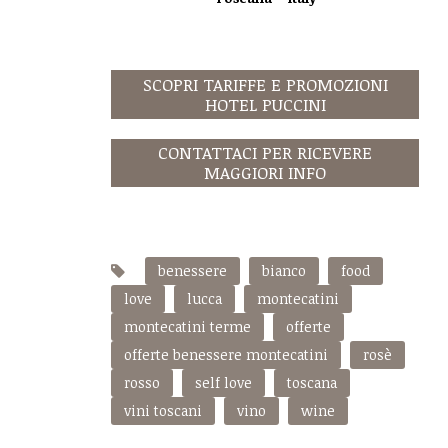
SCOPRI TARIFFE E PROMOZIONI
HOTEL PUCCINI
CONTATTACI PER RICEVERE
MAGGIORI INFO
benessere
bianco
food
love
lucca
montecatini
montecatini terme
offerte
offerte benessere montecatini
rosè
rosso
self love
toscana
vini toscani
vino
wine