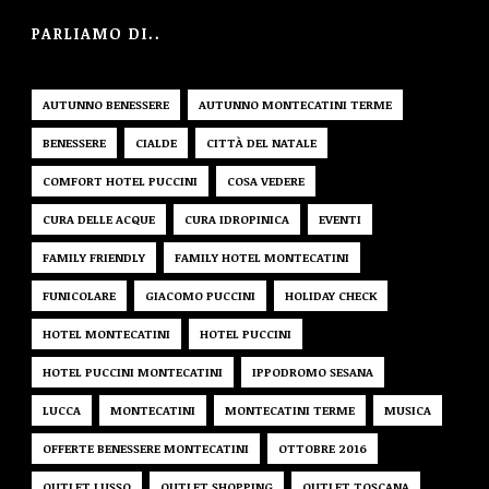
PARLIAMO DI..
AUTUNNO BENESSERE
AUTUNNO MONTECATINI TERME
BENESSERE
CIALDE
CITTÀ DEL NATALE
COMFORT HOTEL PUCCINI
COSA VEDERE
CURA DELLE ACQUE
CURA IDROPINICA
EVENTI
FAMILY FRIENDLY
FAMILY HOTEL MONTECATINI
FUNICOLARE
GIACOMO PUCCINI
HOLIDAY CHECK
HOTEL MONTECATINI
HOTEL PUCCINI
HOTEL PUCCINI MONTECATINI
IPPODROMO SESANA
LUCCA
MONTECATINI
MONTECATINI TERME
MUSICA
OFFERTE BENESSERE MONTECATINI
OTTOBRE 2016
OUTLET LUSSO
OUTLET SHOPPING
OUTLET TOSCANA