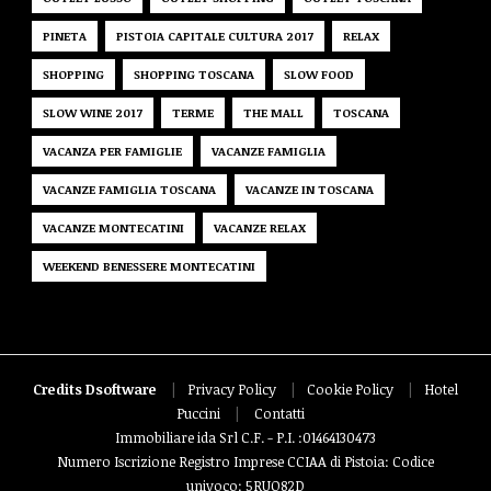
PINETA
PISTOIA CAPITALE CULTURA 2017
RELAX
SHOPPING
SHOPPING TOSCANA
SLOW FOOD
SLOW WINE 2017
TERME
THE MALL
TOSCANA
VACANZA PER FAMIGLIE
VACANZE FAMIGLIA
VACANZE FAMIGLIA TOSCANA
VACANZE IN TOSCANA
VACANZE MONTECATINI
VACANZE RELAX
WEEKEND BENESSERE MONTECATINI
Credits Dsoftware
|
Privacy Policy
|
Cookie Policy
|
Hotel
Puccini
|
Contatti
Immobiliare ida Srl C.F. - P.I. :01464130473
Numero Iscrizione Registro Imprese CCIAA di Pistoia: Codice
univoco: 5RUO82D